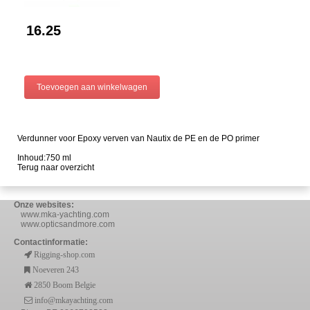
16.25
Verdunner voor Epoxy verven van Nautix de PE en de PO primer
Inhoud:750 ml
Terug naar overzicht
Onze websites:
www.mka-yachting.com
www.opticsandmore.com
Contactinformatie:
Rigging-shop.com
Noeveren 243
2850 Boom Belgie
info@mkayachting.com