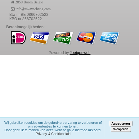
2850 Boom Belgie
info@mkayachting.com
Btw nr BE 0866702522
KBO nr 866702522
Betaalmogelijkheden:
Powered by
Jeeigenweb
Dek beslag
Tuigage
Antifouling/Epoxy /Lakken
Protectie Tapes
Onderhoud
Sealskinz
Spinlock
Accessoires
Wij gebruiken cookies om de gebruikerservaring te verbeteren of
Accepteren
RIGGINGSHOP
om advertenties te kunnen tonen.
Weigeren
Door gebruik te maken van deze website ga je hiermee akkoord.
Rigging-shop
Privacy & Cookiebeleid
Line Guide