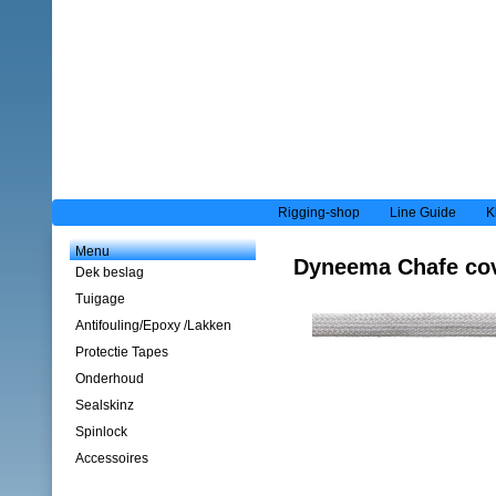
Rigging-shop
Line Guide
K
Menu
Dyneema Chafe cov
Dek beslag
Tuigage
Antifouling/Epoxy /Lakken
Protectie Tapes
Onderhoud
Sealskinz
Spinlock
Accessoires