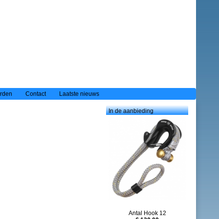
rden
Contact
Laatste nieuws
In de aanbieding
Antal Hook 12