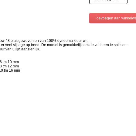
ow 48 plait gewoven en van 100% dyneema kleur wit.
er veel slijtage op treed. De mantel is gemakkelijk om de val heen te splitsen.
r van u lijn aanzienlijk.
n 6 tm 10 mm
n 8 tm 12 mm
n 10 tm 16 mm