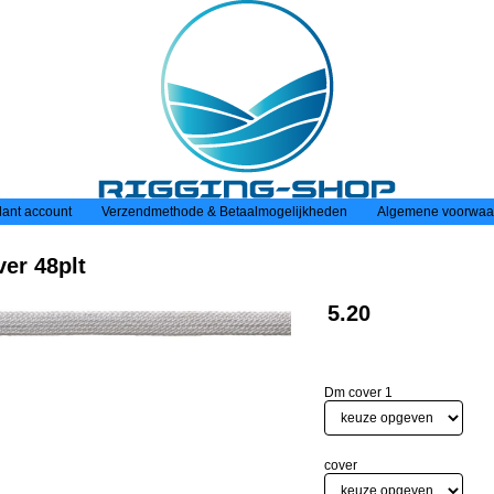
lant account
Verzendmethode & Betaalmogelijkheden
Algemene voorwaa
er 48plt
5.20
Dm cover 1
cover