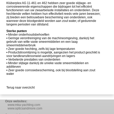
Klüberplex AG 11-461 en 462 hebben zeer goede slijtage- en
corrosiewerende eigenschappen die bijdragen tot het efficiënt
functioneren van uw zwaarbelaste installaties en onderdelen. Deze
hechtende vetten hebben hun effectiviteit reeds vele jaren bewezen;
zij bieden een betrouwbare bescherming van onderdelen, ook
wanneer deze blootgesteld worden aan zout water, of gedurende
langere perioden van stilstand.
Sterke punten
• Minder onderhoudsbehoeften
• Geringe verontreiniging van de machineomgeving, dankzij het
gebruik van witte vaste smeermiddelen en een laag
smeermiddelverbruik
• Zeer goede hechting, zelfs bij lage temperaturen
• Productstroomlijning is mogelijk, aangezien het product geschikt is
voor tandkrans/kroonwiel-aandrijvingen en lagers
• Verbeterde prestaties van onderdelen
• Minder slijtage dankzij de unieke vaste smeermiddelen en
additieven
• Zeer goede corrosiebescherming, ook bij blootstelling aan zout
water
Terug naar overzicht
Onze websites:
www.mka-yachting.com
www.opticsandmore.com