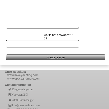
wat is het antwoord? 6 +
5?
Onze websites:
www.mka-yachting.com
www.opticsandmore.com
Contactinformatie:
Rigging-shop.com
Noeveren 243
2850 Boom Belgie
info@mkayachting.com