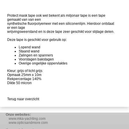
Protect mask tape ook wel bekent als miljonair tape is een tape
gemaakt van van een
synthetische fluorpolyemeer met een siliconenlijm. Hierdoor ontstaat
er een lage
wrijvingsweerstand en is deze tape zeer geschikt voor slijtage delen.
Deze tape is geschikt voor gebruik op:
Lopend wand
Staand wand
Zalingen en spanners
Voorstagen bakstagen
Overige ongelijke oppervlaktes
Kleur: grijs of licht grijs
Opmaak 25mm x 10m
Rekpercentage 140%
Dikte 50 micron
Terug naar overzicht
Onze websites:
www.mka-yachting.com
www.opticsandmore.com