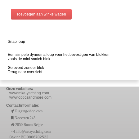
Snap loup
Een simpele dyneema loup voor het bevestigen van blokken
zoals de mini snatch blok.
Geleverd zonder blok
Terug naar overzicht
Onze websites:
www.mka-yachting.com
www.opticsandmore.com
Contactinformatie:
Rigging-shop.com
Noeveren 243
2850 Boom Belgie
info@mkayachting.com
Btw nr BE 0866702522