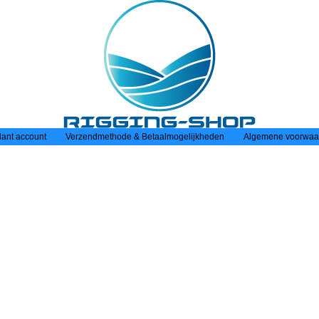
lant account
Verzendmethode & Betaalmogelijkheden
Algemene voorwaa