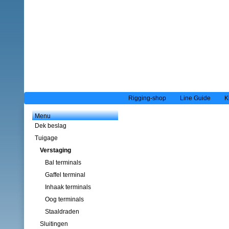
Rigging-shop
Line Guide
K
Menu
Dek beslag
Tuigage
Verstaging
Bal terminals
Gaffel terminal
Inhaak terminals
Oog terminals
Staaldraden
Sluitingen