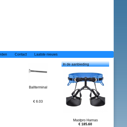
rden
Contact
Laatste nieuws
In de aanbieding
Ballterminal
Gaffelterminal
€ 6.03
€ 7.62
Mastpro Harnas
€ 185.60